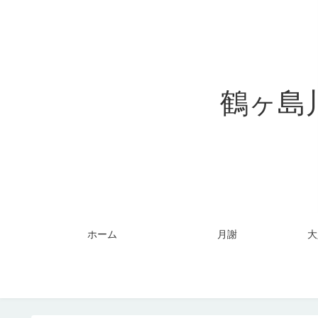
鶴ヶ島
ホーム
月謝
大